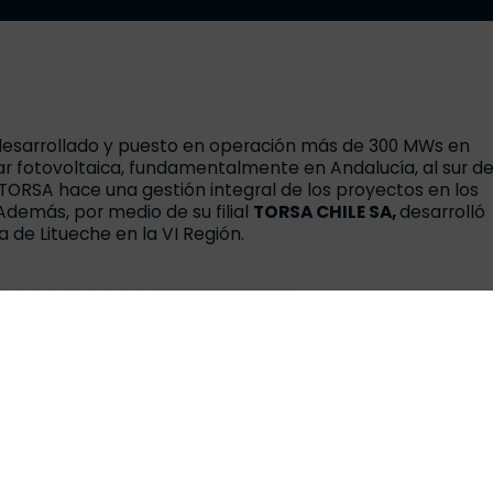
esarrollado y puesto en operación más de 300 MWs en
lar fotovoltaica, fundamentalmente en Andalucía, al sur d
e TORSA hace una gestión integral de los proyectos en los
 Además, por medio de su filial
TORSA CHILE SA,
desarrolló
 de Litueche en la VI Región.