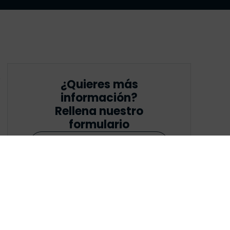
e
¿Quieres más
información?
Rellena nuestro
formulario