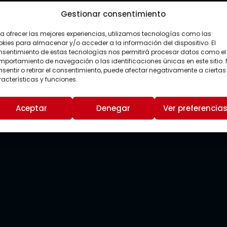
Gestionar consentimiento
a ofrecer las mejores experiencias, utilizamos tecnologías como las
kies para almacenar y/o acceder a la información del dispositivo. El
nsentimiento de estas tecnologías nos permitirá procesar datos como el
portamiento de navegación o las identificaciones únicas en este sitio.
sentir o retirar el consentimiento, puede afectar negativamente a ciertas
acterísticas y funciones.
Aceptar
Denegar
Ver preferencia