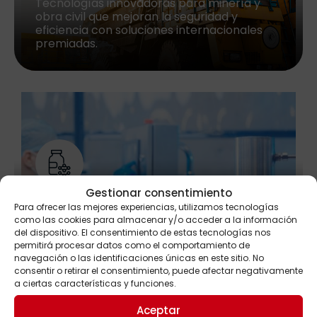
Tecnologías innovadoras para minería y
obra civil que mejoran la seguridad y
eficiencia con soluciones internacionales
premiadas.
Gestionar consentimiento
Monitorización ambiental
Para ofrecer las mejores experiencias, utilizamos tecnologías
Soluciones para preparar pedidos, asegurar
como las cookies para almacenar y/o acceder a la información
trazabilidad, mejorar la cadena de frío y
del dispositivo. El consentimiento de estas tecnologías nos
optimizar conservación y distribución.
permitirá procesar datos como el comportamiento de
navegación o las identificaciones únicas en este sitio. No
consentir o retirar el consentimiento, puede afectar negativamente
a ciertas características y funciones.
Aceptar