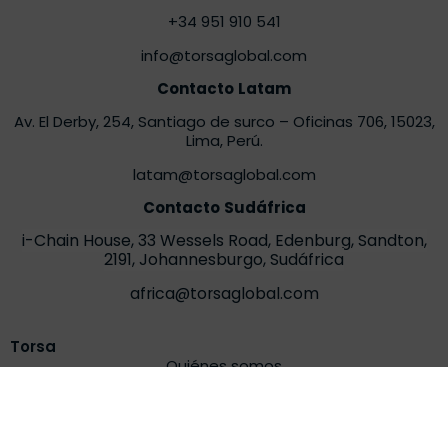
+34 951 910 541
info@torsaglobal.com
Contacto
Latam
Av. El Derby, 254, Santiago de surco – Oficinas 706
, 15023,
Lima, Perú.
latam@torsaglobal.com
Contacto
Sudáfrica
i-Chain House, 33 Wessels Road, Edenburg, Sandton,
2191,
Johannesburgo, Sudáfrica
africa@torsaglobal.com
Torsa
Quiénes somos
Soluciones
Casos de éxito