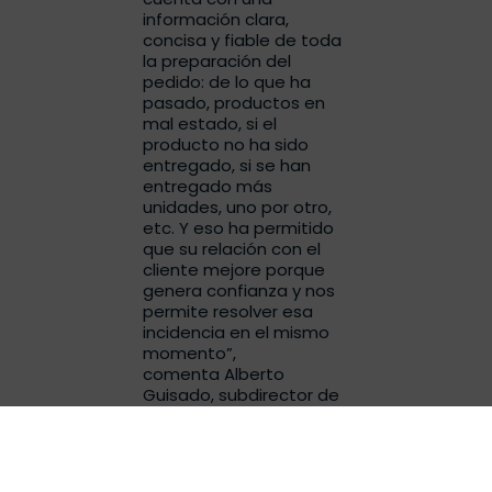
información clara,
concisa y fiable de toda
la preparación del
pedido: de lo que ha
pasado, productos en
mal estado, si el
producto no ha sido
entregado, si se han
entregado más
unidades, uno por otro,
etc. Y eso ha permitido
que su relación con el
cliente mejore porque
genera confianza y nos
permite resolver esa
incidencia en el mismo
momento”,
comenta Alberto
Guisado, subdirector de
DFG.