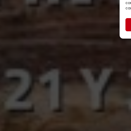
con
car