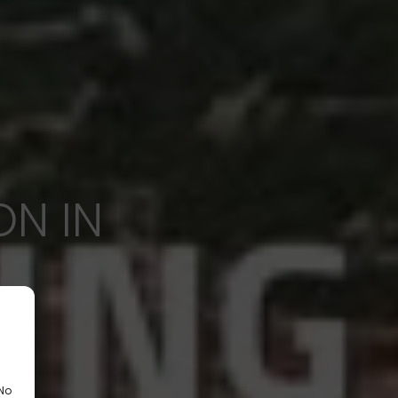
ON IN
 No