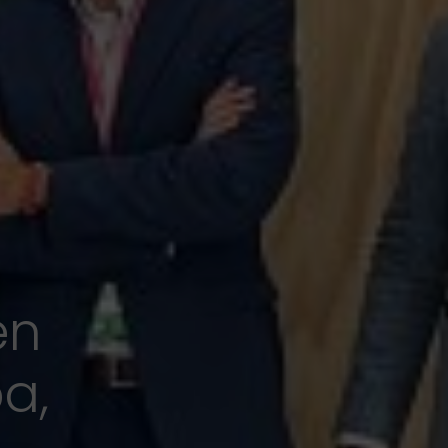
en
a,