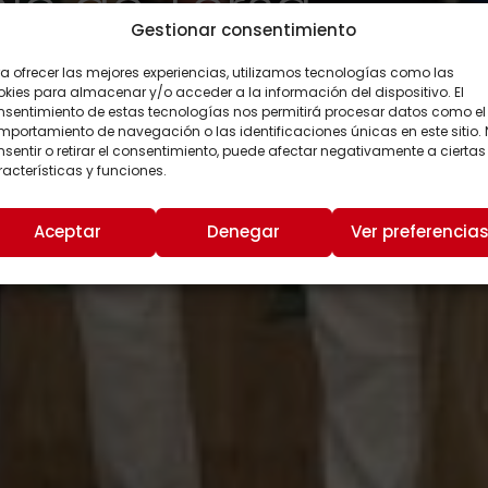
nio de Torsa
Gestionar consentimiento
a ofrecer las mejores experiencias, utilizamos tecnologías como las
kies para almacenar y/o acceder a la información del dispositivo. El
nsentimiento de estas tecnologías nos permitirá procesar datos como el
portamiento de navegación o las identificaciones únicas en este sitio.
sentir o retirar el consentimiento, puede afectar negativamente a ciertas
acterísticas y funciones.
Aceptar
Denegar
Ver preferencia