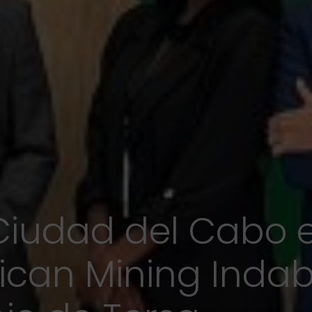
 Ciudad del Cabo 
frican Mining Indab