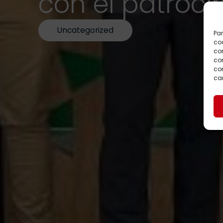
con el patroci
Uncategorized
Par
coo
co
com
con
car