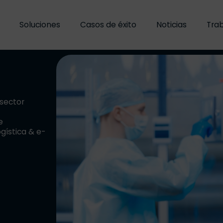
Soluciones
Casos de éxito
Noticias
Trab
 sector
e
gística & e-