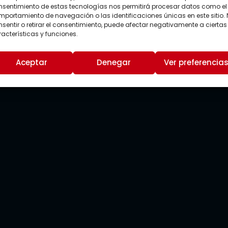
nsentimiento de estas tecnologías nos permitirá procesar datos como el
portamiento de navegación o las identificaciones únicas en este sitio.
sentir o retirar el consentimiento, puede afectar negativamente a ciertas
acterísticas y funciones.
Aceptar
Denegar
Ver preferencia